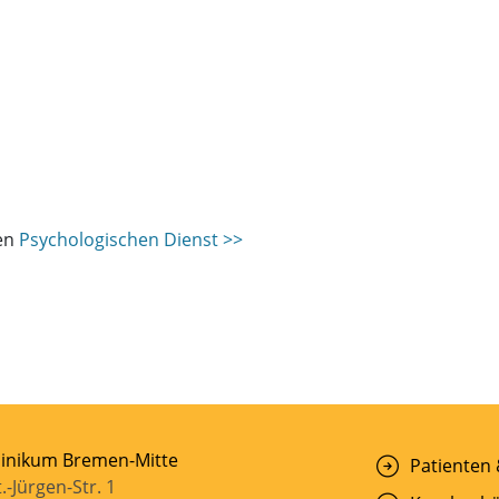
len
Psychologischen Dienst >>
linikum Bremen-Mitte
Patienten
t.-Jürgen-Str. 1