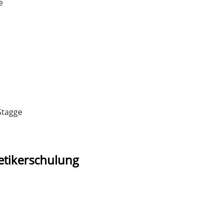
ie
Stagge
tikerschulung