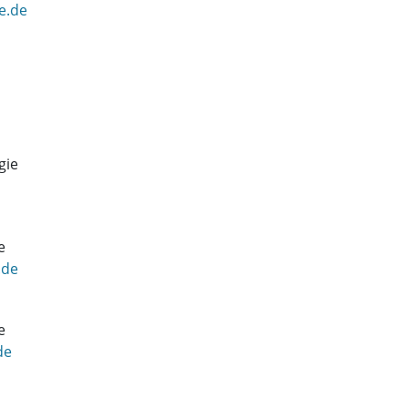
e.de
ogie
ie
.de
ie
de