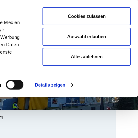
english
Leichte Sprache
Kontrast
Cookies zulassen
Suche
le Medien
& AUSBILDUNG
GESUNDHEIT NORD
ir
Auswahl erlauben
, Werbung
ren Daten
ienste
Alles ablehnen
g
Details zeigen
am