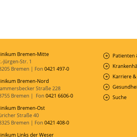
linikum Bremen-Mitte
Patienten
t.-Jürgen-Str. 1
Krankenhä
8205 Bremen | Fon
0421 497-0
Karriere &
linikum Bremen-Nord
Gesundhei
ammersbecker Straße 228
8755 Bremen | Fon
0421 6606-0
Suche
linikum Bremen-Ost
üricher Straße 40
8325 Bremen | Fon
0421 408-0
linikum Links der Weser