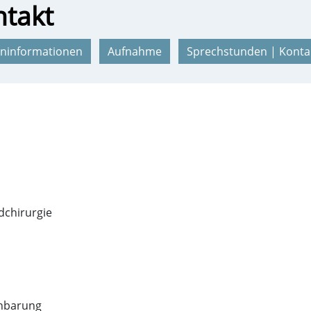
ntakt
eninformationen
Aufnahme
Sprechstunden | Konta
dchirurgie
inbarung