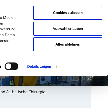
english
Leichte Sprache
Kontrast
Cookies zulassen
Suche
le Medien
& AUSBILDUNG
GESUNDHEIT NORD
ir
Auswahl erlauben
, Werbung
ren Daten
ienste
Alles ablehnen
g
Details zeigen
und Ästhetische Chirurgie