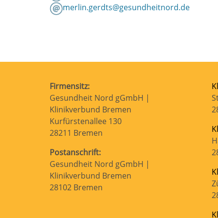
merlin.gerdts@gesundheitnord.de
Firmensitz:
K
Gesundheit Nord gGmbH |
S
Klinikverbund Bremen
2
Kurfürstenallee 130
K
28211 Bremen
H
Postanschrift:
2
Gesundheit Nord gGmbH |
K
Klinikverbund Bremen
Z
28102 Bremen
2
K