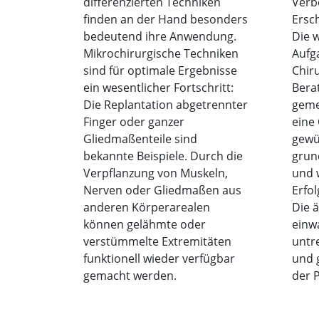
differenzierten Techniken
Verb
finden an der Hand besonders
Ersc
bedeutend ihre Anwendung.
Die 
Mikrochirurgische Techniken
Aufg
sind für optimale Ergebnisse
Chiru
ein wesentlicher Fortschritt:
Bera
Die Replantation abgetrennter
geme
Finger oder ganzer
eine
Gliedmaßenteile sind
gewü
bekannte Beispiele. Durch die
grund
Verpflanzung von Muskeln,
und w
Nerven oder Gliedmaßen aus
Erfol
anderen Körperarealen
Die 
können gelähmte oder
einw
verstümmelte Extremitäten
untr
funktionell wieder verfügbar
und g
gemacht werden.
der P