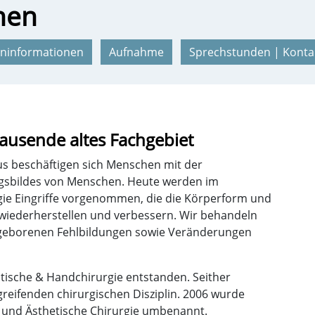
nen
eninformationen
Aufnahme
Sprechstunden | Konta
rtausende altes Fachgebiet
tus beschäftigen sich Menschen mit der
gsbildes von Menschen. Heute werden im
gie Eingriffe vorgenommen, die die Körperform und
wiederherstellen und verbessern. Wir behandeln
ngeborenen Fehlbildungen sowie Veränderungen
astische & Handchirurgie entstanden. Seither
rgreifenden chirurgischen Disziplin. 2006 wurde
ive und Ästhetische Chirurgie umbenannt.