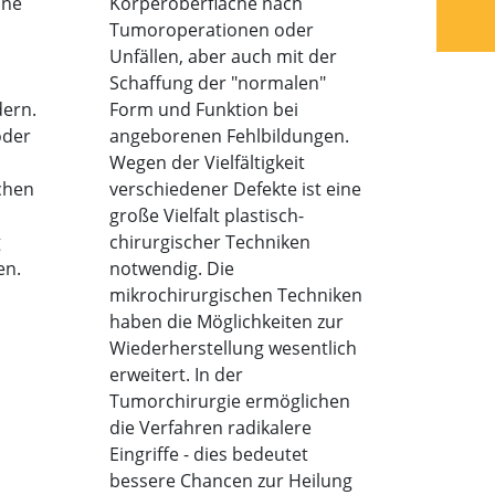
ine
Körperoberfläche nach
Tumoroperationen oder
Unfällen, aber auch mit der
Schaffung der "normalen"
dern.
Form und Funktion bei
oder
angeborenen Fehlbildungen.
Wegen der Vielfältigkeit
chen
verschiedener Defekte ist eine
große Vielfalt plastisch-
g
chirurgischer Techniken
en.
notwendig. Die
mikrochirurgischen Techniken
haben die Möglichkeiten zur
Wiederherstellung wesentlich
erweitert. In der
Tumorchirurgie ermöglichen
die Verfahren radikalere
Eingriffe - dies bedeutet
bessere Chancen zur Heilung