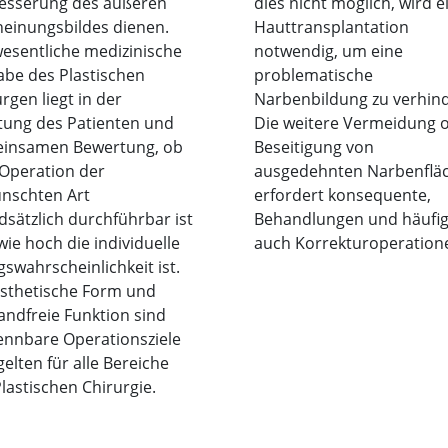
esserung des äußeren
dies nicht möglich, wird e
heinungsbildes dienen.
Hauttransplantation
wesentliche medizinische
notwendig, um eine
abe des Plastischen
problematische
rgen liegt in der
Narbenbildung zu verhin
tung des Patienten und
Die weitere Vermeidung 
insamen Bewertung, ob
Beseitigung von
 Operation der
ausgedehnten Narbenflä
nschten Art
erfordert konsequente,
sätzlich durchführbar ist
Behandlungen und häufi
ie hoch die individuelle
auch Korrekturoperation
gswahrscheinlichkeit ist.
ästhetische Form und
andfreie Funktion sind
ennbare Operationsziele
elten für alle Bereiche
lastischen Chirurgie.