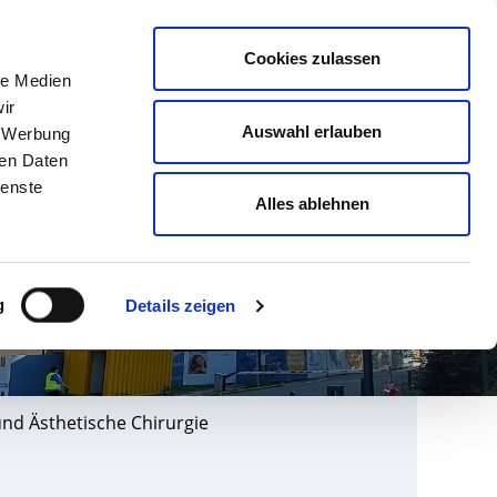
english
Leichte Sprache
Kontrast
Cookies zulassen
Suche
le Medien
& AUSBILDUNG
GESUNDHEIT NORD
ir
Auswahl erlauben
, Werbung
ren Daten
ienste
Alles ablehnen
g
Details zeigen
und Ästhetische Chirurgie