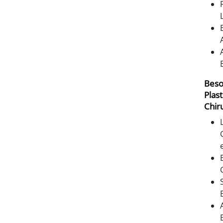
Beso
Plas
Chir