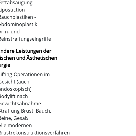
Fettabsaugung -
Liposuction
Bauchplastiken -
Abdominoplastik
Arm- und
Beinstraffungseingriffe
ndere Leistungen der
tischen und Ästhetischen
urgie
Lifting-Operationen im
Gesicht (auch
endoskopisch)
Bodylift nach
Gewichtsabnahme
Straffung Brust, Bauch,
Beine, Gesäß
Alle modernen
Brustrekonstruktionsverfahren