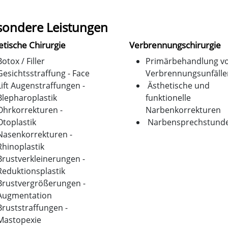
ondere Leistungen
etische Chirurgie
Verbrennungschirurgie
Botox / Filler
Primärbehandlung v
Gesichtsstraffung - Face
Verbrennungsunfälle
Lift Augenstraffungen -
Ästhetische und
Blepharoplastik
funktionelle
Ohrkorrekturen -
Narbenkorrekturen
Otoplastik
Narbensprechstund
Nasenkorrekturen -
Rhinoplastik
Brustverkleinerungen -
Reduktionsplastik
Brustvergrößerungen -
Augmentation
Bruststraffungen -
Mastopexie