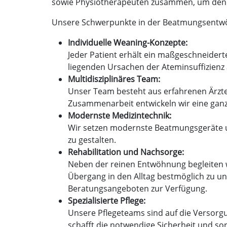
sowie Physiotherapeuten zusammen, um den b
Unsere Schwerpunkte in der Beatmungsentw
Individuelle Weaning-Konzepte:
Jeder Patient erhält ein maßgeschneider
liegenden Ursachen der Ateminsuffizienz 
Multidisziplinäres Team:
Unser Team besteht aus erfahrenen Ärzten
Zusammenarbeit entwickeln wir eine ganzh
Modernste Medizintechnik:
Wir setzen modernste Beatmungsgeräte u
zu gestalten.
Rehabilitation und Nachsorge:
Neben der reinen Entwöhnung begleiten wi
Übergang in den Alltag bestmöglich zu u
Beratungsangeboten zur Verfügung.
Spezialisierte Pflege:
Unsere Pflegeteams sind auf die Versorgu
schafft die notwendige Sicherheit und s