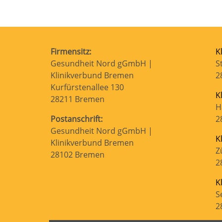
Firmensitz:
K
Gesundheit Nord gGmbH |
S
Klinikverbund Bremen
2
Kurfürstenallee 130
K
28211 Bremen
H
Postanschrift:
2
Gesundheit Nord gGmbH |
K
Klinikverbund Bremen
Z
28102 Bremen
2
K
S
2