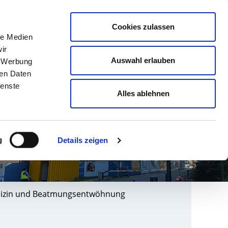
english
Leichte Sprache
Kontrast
Cookies zulassen
Suche
le Medien
& AUSBILDUNG
GESUNDHEIT NORD
ir
Auswahl erlauben
, Werbung
ren Daten
ienste
Alles ablehnen
g
Details zeigen
edizin und Beatmungsentwöhnung