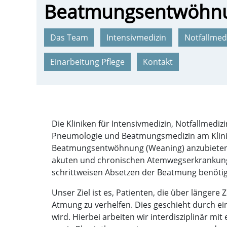
Beatmungsentwöhn
Das Team
Intensivmedizin
Notfallmed
Einarbeitung Pflege
Kontakt
Die Kliniken für Intensivmedizin, Notfallme
Pneumologie und Beatmungsmedizin am Klinik
Beatmungsentwöhnung (Weaning) anzubieten. A
akuten und chronischen Atemwegserkrankunge
schrittweisen Absetzen der Beatmung benöti
Unser Ziel ist es, Patienten, die über länger
Atmung zu verhelfen. Dies geschieht durch ei
wird. Hierbei arbeiten wir interdisziplinär m