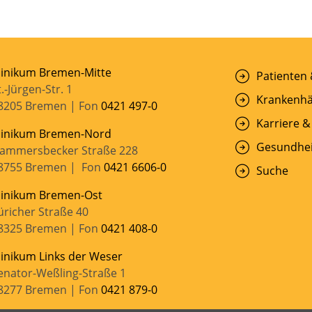
linikum Bremen-Mitte
Patienten
t.-Jürgen-Str. 1
Krankenhä
8205 Bremen | Fon
0421 497-0
Karriere &
linikum Bremen-Nord
Gesundhei
ammersbecker Straße 228
8755 Bremen | Fon
0421 6606-0
Suche
linikum Bremen-Ost
üricher Straße 40
8325 Bremen | Fon
0421 408-0
linikum Links der Weser
enator-Weßling-Straße 1
8277 Bremen | Fon
0421 879-0