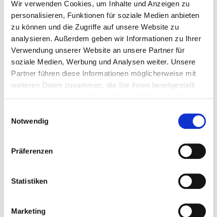
Wir verwenden Cookies, um Inhalte und Anzeigen zu
personalisieren, Funktionen für soziale Medien anbieten
zu können und die Zugriffe auf unsere Website zu
analysieren. Außerdem geben wir Informationen zu Ihrer
Verwendung unserer Website an unsere Partner für
soziale Medien, Werbung und Analysen weiter. Unsere
Partner führen diese Informationen möglicherweise mit
weiteren Daten zusammen, die Sie ihnen bereitgestellt
haben oder die sie im Rahmen Ihrer Nutzung der Dienste
gesammelt haben.
Einwilligungsauswahl
Notwendig
(Stand: 07/2022)
Präferenzen
Unsere demenzsensible Station 83 „Rückenwind“
Statistiken
Nach einer akuten medizinischen Behandlung
werden Sie zur Frührehabilitation auf unsere
Station „Rückenwind“ verlegt. In einer ansprechend
Marketing