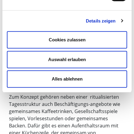
gestalteten Stationsumgebung erhalten Sie Ergo-,
Logo- und Physiotherapie. Bei allen Maßnahmen
steht Ihre die Mobilisierung im Vordergrund.
Details zeigen
Das spezielle Pflegekonzept für Patientinnen und
Patienten mit kognitiven Störungen und Demenz
Cookies zulassen
sieht vor, dass das behandelnde Team die
Betroffenen genau kennenlernen. Sie füllen
gemeinsam mit ihnen und den Angehörigen einen
Auswahl erlauben
sogenannten Biografiebogen aus, in dem neben
persönlichen Daten auch Vorlieben beim Essen,
Schlafgewohnheiten und andere Dinge
Alles ablehnen
festgehalten werden.
Zum Konzept gehören neben einer ritualisierten
Tagesstruktur auch Beschäftigungs-angebote wie
gemeinsames Kaffeetrinken, Gesellschaftsspiele
spielen, Vorlesestunden oder gemeinsames
Backen. Dafür gibt es einen Aufenthaltsraum mit
einer Küchenzeile, der gemeinsam von