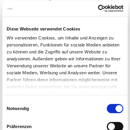
erforderlich sind, um eine drohende oder
bereits eingetretene Behinderung zum
frühestmöglichen Zeitpunkt zu erkennen und
einen individuellen Behandlungsplan
Diese Webseite verwendet Cookies
aufzustellen.
Wir verwenden Cookies, um Inhalte und Anzeigen zu
Leistungen nach Satz 1 werden als
personalisieren, Funktionen für soziale Medien anbieten
Komplexleistung in Verbindung mit
zu können und die Zugriffe auf unsere Website zu
heilpädagogischen Leistungen (§ 56) erbracht.
analysieren. Außerdem geben wir Informationen zu Ihrer
(2) Leistungen zur Früherkennung und
Verwendung unserer Website an unsere Partner für
Frühförderung behinderter und von
soziale Medien, Werbung und Analysen weiter. Unsere
Behinderung bedrohter Kinder umfassen des
Partner führen diese Informationen möglicherweise mit
Weiteren nichtärztliche therapeutische,
weiteren Daten zusammen, die Sie ihnen bereitgestellt
psychologische, heilpädagogische,
haben oder die sie im Rahmen Ihrer Nutzung der Dienste
sonderpädagogische, psychosoziale
gesammelt haben.
Leistungen und die Beratung der
Einwilligungsauswahl
Notwendig
Erziehungsberechtigten durch interdisziplinäre
Frühförderstellen, wenn sie erforderlich sind,
um eine drohende oder bereits eingetretene
Präferenzen