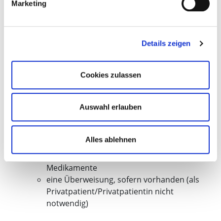
von Prof. Dr. Duning anmelden?
Marketing
Die Privatsprechstunde von Prof. Dr. Duning
richtet sich ausschließlich an Privatversicherte
und Selbstzahlende. Wenn Sie einen Termin in
Details zeigen
der Privatsprechstunde vereinbaren möchten,
stellen Sie bitte vorab folgende Unterlagen
zusammen
Cookies zulassen
Kopien aller Vorbefunde (erhalten Sie von
Ihrem Hausarzt oder überweisenden
Auswahl erlauben
Facharzt)
ggf. MRT- / CT- Aufnahmen und Kopien der
Befundberichte (erhalten Sie von Ihrem
Alles ablehnen
Hausarzt oder überweisenden Facharzt)
Liste aller aktuell eingenommenen
Medikamente
eine Überweisung, sofern vorhanden (als
Privatpatient/Privatpatientin nicht
notwendig)