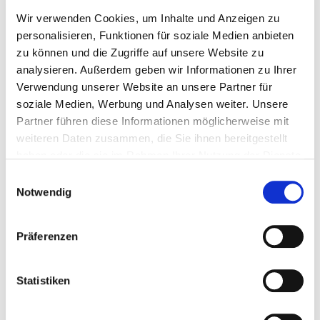
Möglichkeit, Ihnen eine Überweisung
Wir verwenden Cookies, um Inhalte und Anzeigen zu
auszustellen, mit der Sie einen zeitnahen
personalisieren, Funktionen für soziale Medien anbieten
Facharzttermin durch die Terminservicestelle
zu können und die Zugriffe auf unsere Website zu
der kassenärztlichen Vereinigung
analysieren. Außerdem geben wir Informationen zu Ihrer
116117 erhalten können
Verwendung unserer Website an unsere Partner für
Ihre Ärztin/Ihr Arzt hat Sie angemeldet. Wie
soziale Medien, Werbung und Analysen weiter. Unsere
geht es weiter?
Partner führen diese Informationen möglicherweise mit
Sobald uns die Unterlagen Ihrer Ärztin oder
weiteren Daten zusammen, die Sie ihnen bereitgestellt
Ihres Arztes vorliegen, prüfen wir, ob die
haben oder die sie im Rahmen Ihrer Nutzung der Dienste
Voraussetzungen gegeben sind, Sie in unserer
gesammelt haben.
Einwilligungsauswahl
Klinik zu behandeln. Zu dieser Prüfung sind wir
Notwendig
gesetzlich verpflichtet. Wir müssen z.B. die
stationäre Aufnahme ablehnen, wenn eine
Behandlung auch ambulant möglich wäre. In
Präferenzen
jedem Fall werden wir Sie nach Abschluss
dieser Prüfung kontaktieren. Sofern uns Ihre
Statistiken
Telefonnummer vorliegt, rufen wir Sie an
Sie möchten sich für die Privatsprechstunde