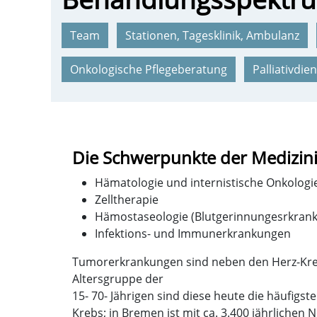
Team
Stationen, Tagesklinik, Ambulanz
Onkologische Pflegeberatung
Palliativdien
Die Schwerpunkte der Medizinis
Hämatologie und internistische Onkologi
Zelltherapie
Hämostaseologie (Blutgerinnungesrkran
Infektions- und Immunerkrankungen
Tumorerkrankungen sind neben den Herz-Kreis
Altersgruppe der
15- 70- Jährigen sind diese heute die häufigs
Krebs; in Bremen ist mit ca. 3.400 jährlich