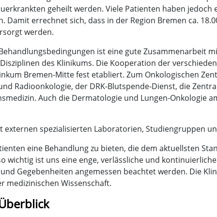
erkrankten geheilt werden. Viele Patienten haben jedoch 
n. Damit errechnet sich, dass in der Region Bremen ca. 18
ersorgt werden.
 Behandlungsbedingungen ist eine gute Zusammenarbeit mit
Disziplinen des Klinikums. Die Kooperation der verschiede
kum Bremen-Mitte fest etabliert. Zum Onkologischen Zentrum
 und Radioonkologie, der DRK-Blutspende-Dienst, die Zentral
msmedizin. Auch die Dermatologie und Lungen-Onkologie a
it externen spezialisierten Laboratorien, Studiengruppen und
atienten eine Behandlung zu bieten, die dem aktuellsten St
 wichtig ist uns eine enge, verlässliche und kontinuierlic
 und Gegebenheiten angemessen beachtet werden. Die Klinik f
r medizinischen Wissenschaft.
Überblick