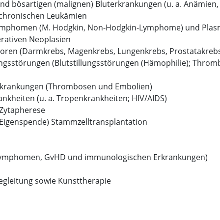
und bösartigen (malignen) Bluterkrankungen (u. a. Anämien
 chronischen Leukämien
ymphomen (M. Hodgkin, Non-Hodgkin-Lymphome) und Plasma
erativen Neoplasien
moren (Darmkrebs, Magenkrebs, Lungenkrebs, Prostatakrebs
ngsstörungen (Blutstillungsstörungen (Hämophilie); Thro
erkrankungen (Thrombosen und Embolien)
ankheiten (u. a. Tropenkrankheiten; HIV/AIDS)
Zytapherese
Eigenspende) Stammzelltransplantation
Lymphomen, GvHD und immunologischen Erkrankungen)
egleitung sowie Kunsttherapie