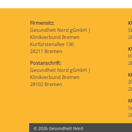
Firmensitz:
K
Gesundheit Nord gGmbH |
S
Klinikverbund Bremen
2
Kurfürstenallee 130
K
28211 Bremen
H
Postanschrift:
2
Gesundheit Nord gGmbH |
K
Klinikverbund Bremen
Z
28102 Bremen
2
K
S
2
© 2026 Gesundheit Nord