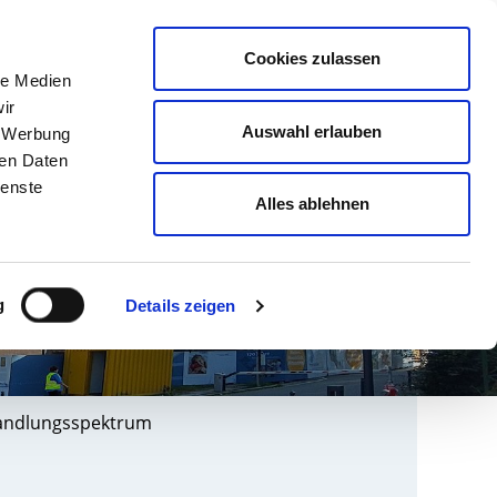
english
Leichte Sprache
Kontrast
Cookies zulassen
Suche
le Medien
& AUSBILDUNG
GESUNDHEIT NORD
ir
Auswahl erlauben
, Werbung
ren Daten
ienste
Alles ablehnen
g
Details zeigen
andlungsspektrum