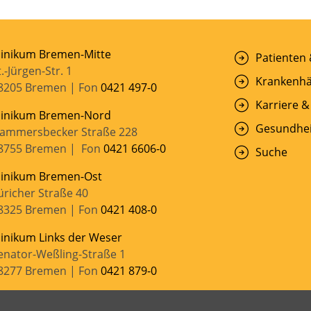
linikum Bremen-Mitte
Patienten
t.-Jürgen-Str. 1
Krankenhä
8205 Bremen | Fon
0421 497-0
Karriere &
linikum Bremen-Nord
Gesundhei
ammersbecker Straße 228
8755 Bremen | Fon
0421 6606-0
Suche
linikum Bremen-Ost
üricher Straße 40
8325 Bremen | Fon
0421 408-0
linikum Links der Weser
enator-Weßling-Straße 1
8277 Bremen | Fon
0421 879-0