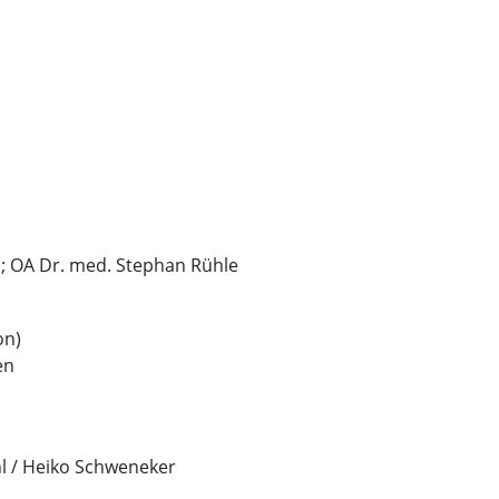
l; OA Dr. med. Stephan Rühle
on)
en
l / Heiko Schweneker