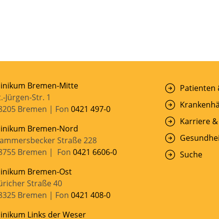
linikum Bremen-Mitte
Patienten
t.-Jürgen-Str. 1
Krankenhä
8205 Bremen | Fon
0421 497-0
Karriere &
linikum Bremen-Nord
Gesundhei
ammersbecker Straße 228
8755 Bremen | Fon
0421 6606-0
Suche
linikum Bremen-Ost
üricher Straße 40
8325 Bremen | Fon
0421 408-0
linikum Links der Weser