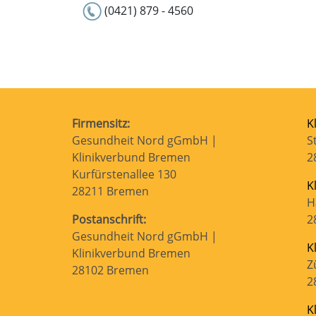
(0421) 879 - 4560
Firmensitz:
K
Gesundheit Nord gGmbH |
S
Klinikverbund Bremen
2
Kurfürstenallee 130
K
28211 Bremen
H
Postanschrift:
2
Gesundheit Nord gGmbH |
K
Klinikverbund Bremen
Z
28102 Bremen
2
K