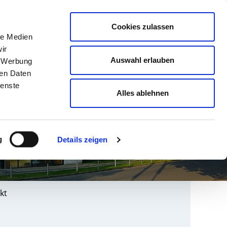
english
Leichte Sprache
Kontrast
Cookies zulassen
Suche
le Medien
& AUSBILDUNG
GESUNDHEIT NORD
ir
Auswahl erlauben
, Werbung
ren Daten
ienste
Alles ablehnen
g
Details zeigen
kt