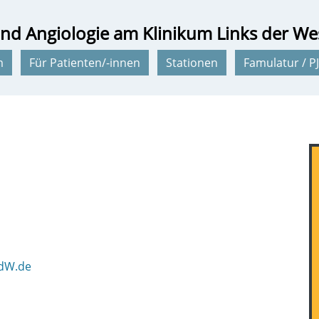
 und Angiologie am Klinikum Links der We
m
Für Patienten/-innen
Stationen
Famulatur / PJ
dW.de