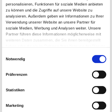
Ergotherapie die Wiedereingliederung der
personalisieren, Funktionen für soziale Medien anbieten
Patienten in physischer, psychischer und
zu können und die Zugriffe auf unsere Website zu
geistiger Hinsicht an.
analysieren. Außerdem geben wir Informationen zu Ihrer
Verwendung unserer Website an unsere Partner für
soziale Medien, Werbung und Analysen weiter. Unsere
Ergotherapie
Partner führen diese Informationen möglicherweise mit
weiteren Daten zusammen, die Sie ihnen bereitgestellt
haben oder die sie im Rahmen Ihrer Nutzung der Dienste
gesammelt haben.
Einwilligungsauswahl
Notwendig
Präferenzen
Statistiken
Marketing