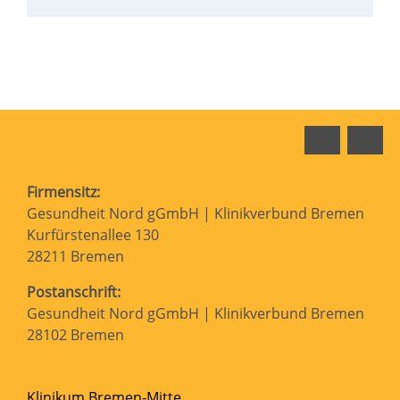
Faceboo
In
Firmensitz:
Gesundheit Nord gGmbH | Klinikverbund Bremen
Kurfürstenallee 130
28211 Bremen
Postanschrift:
Gesundheit Nord gGmbH | Klinikverbund Bremen
28102 Bremen
Klinikum Bremen-Mitte